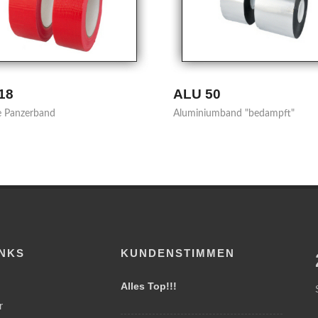
50
ALU 70
iumband "bedampft"
Reinaluminiumband
INKS
KUNDENSTIMMEN
Alles Top!!!
r