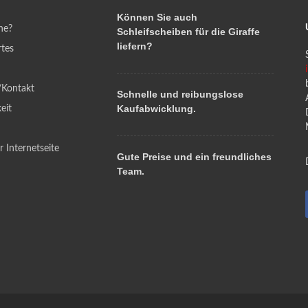
Können Sie auch
he?
Schleifscheiben für die Giraffe
liefern?
tes
Kontakt
Schnelle und reibungslose
Kaufabwicklung.
eit
 Internetseite
Gute Preise und ein freundliches
Team.