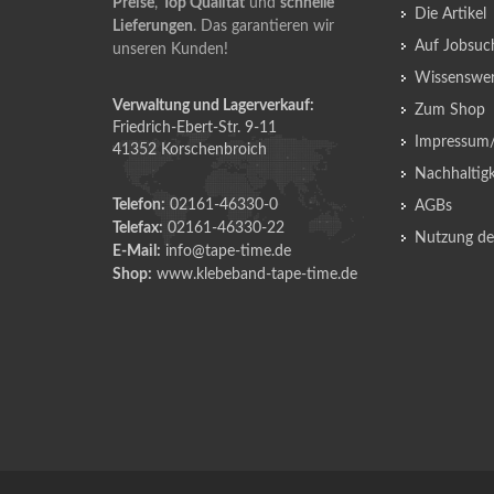
Preise
,
Top Qualität
und
schnelle
Die Artikel
Lieferungen
. Das garantieren wir
Auf Jobsuc
unseren Kunden!
Wissenswer
Verwaltung und Lagerverkauf:
Zum Shop
Friedrich-Ebert-Str. 9-11
Impressum/
41352 Korschenbroich
Nachhaltigk
Telefon:
02161-46330-0
AGBs
Telefax:
02161-46330-22
Nutzung der
E-Mail:
info@tape-time.de
Shop:
www.klebeband-tape-time.de