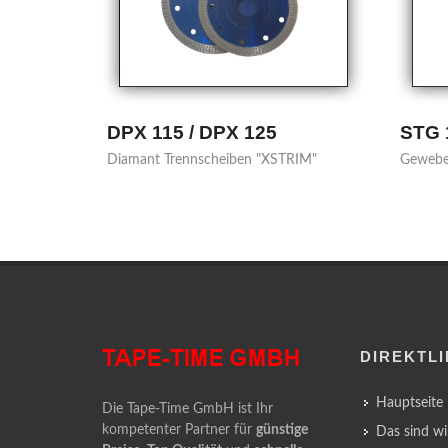
STG 18
ALU 
RIM"
Gewebe Panzerband
Alumin
DIREKTL
Hauptseite
Die Tape-Time GmbH ist Ihr
kompetenter Partner für
günstige
Das sind wi