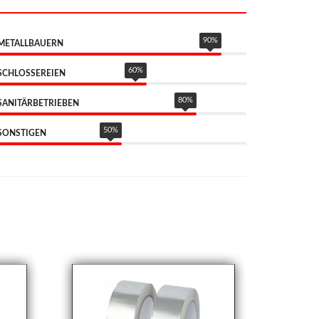
90
%
METALLBAUERN
60
%
SCHLOSSEREIEN
80
%
SANITÄRBETRIEBEN
50
%
SONSTIGEN