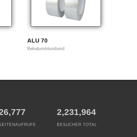
PBF 250
Profi Baufolie auf Rolle
30,314
2,231,964
SEITENAUFRUFE
BESUCHER TOTAL