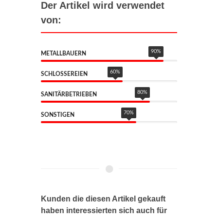
Der Artikel wird verwendet
von:
90
%
METALLBAUERN
60
%
SCHLOSSEREIEN
80
%
SANITÄRBETRIEBEN
70
%
SONSTIGEN
Kunden die diesen Artikel gekauft
haben interessierten sich auch für