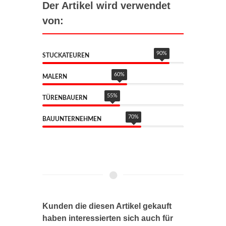
Der Artikel wird verwendet
von:
90
%
STUCKATEUREN
60
%
MALERN
55
%
TÜRENBAUERN
70
%
BAUUNTERNEHMEN
Kunden die diesen Artikel gekauft
haben interessierten sich auch für