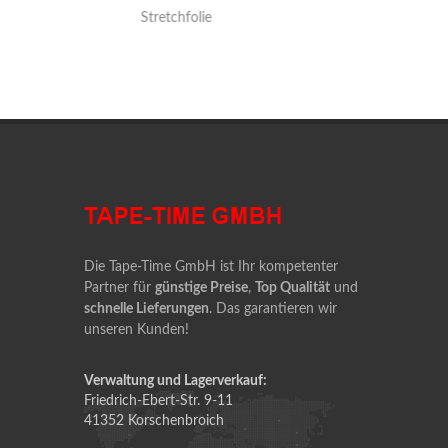
Stretchfolie
Abrolle
Die Tape-Time GmbH ist Ihr kompetenter
Partner für
günstige Preise
,
Top Qualität
und
schnelle Lieferungen
. Das garantieren wir
unseren Kunden!
Verwaltung und Lagerverkauf:
Friedrich-Ebert-Str. 9-11
41352 Korschenbroich